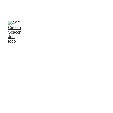
Giochiamo al Circolo Cittadino di Jesi tutti i 
giorni dalle 18 alle 20