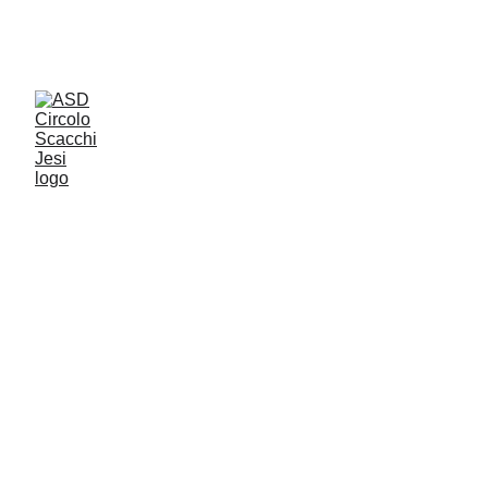
Giochiamo al Circolo Cittadino di Jesi tutti i 
giorni dalle 18 alle 20
ASD CIRCOLO SCACCHI JESI
TROPPO FORTI!! 
LE SQUADRE JESINE TRIONFANO NEI 
CAMPIONATI SERIE C E PROMOZIONE